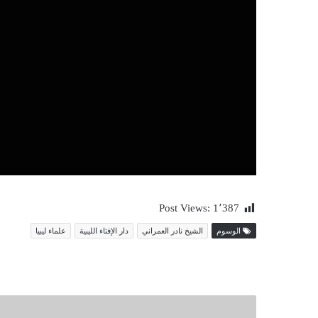
Post Views:
1٬387
الوسوم
الشيخ نادر العمراني
دار الإفتاء الليبية
علماء ليبيا