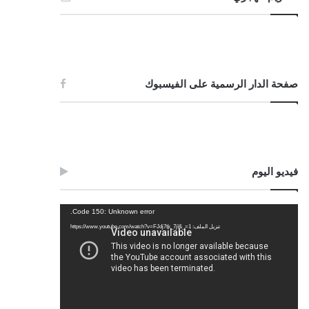
صفحة الدار الرسمية على الفيسبوك
فيديو اليوم
مشغل
Code 150: Unknown error.
الفيديو
تنزيل الملف: https://www.youtube.com/watch?v=FJdj7tk_7jI&_=1