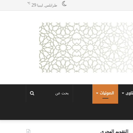
℃
29
طرابلس, ليبيا
تاوى
الصوتيات
بحث
عن
التقويم الهجري