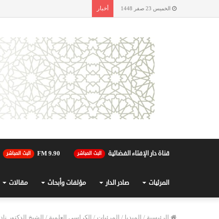
أخبار
الخميس 23 صفر 1448
قناة دار الإفتاء الفضائية
90.FM 9
البث المباشر
البث المباشر
المرئيات
صادر الدار
مؤلفات وأبحاث
مقالات
الرئيسية
/
الميديا
/
المرئيات
/
الكراسي العلمية
/
الشيخ الدكتور نا