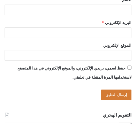
الصادق بن عبد الرحمن الغرياني حفظه الله ونفع به المسلمين، فلقد
رأيت منه العجَب في هذا الباب، فإنَّه -فيما علمت- لا يأنف من الرجوع
عن خطأ بدا منه، ولو كان من نبَّهه من صغار طلابه، أو واحداً من
البريد الإلكتروني
*
مخالفيه، بل طالما رأيته وسمعته يحثُّ الطلاب على ألاَّ يتوانوا في
تنبيهه على شيء يجدونه في كتبه.
الموقع الإلكتروني
ومن أمثلة ما تراجع عنه شيخنا حفظه الله ما يلي:
1] مسألة التفويض في معاني الأسماء والصفات:
احفظ اسمي، بريدي الإلكتروني، والموقع الإلكتروني في هذا المتصفح
لاستخدامها المرة المقبلة في تعليقي.
قال شيخنا حفظه الله في كتابه الحكم الشرعي بين النقل والعقل
(ص245) -وهو يتحدث عن موقف السلف من النصوص الواردة في
صفات الله جل وعلا: (( ذهب السلف وجمهور المتقدمين من الأمة إلى
إثبات هذه الصفات لله … وإنَّما يقولون هي أسماء لصفات جاء بها
الشرع،
نؤمن بها كما جاءت، ونفوض معناها إليه،
فالاستواء على
التقويم الهجري
العرش يكون على الوجه الذي عَنَاه سبحانه، منزهاً على الاستقرار
والتمكين ، أما كيفيته فهو من الأشياء التي لا يرقى إليها العقل لأنها