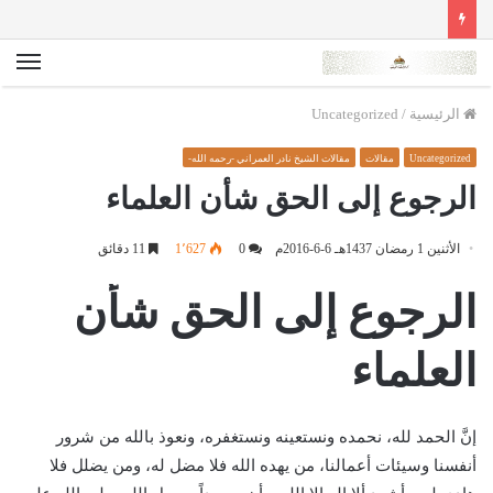
الق
الرئيسية
/
Uncategorized
Uncategorized
مقالات
مقالات الشيخ نادر العمراني -رحمه الله-
الرجوع إلى الحق شأن العلماء
الأثنين 1 رمضان 1437هـ 6-6-2016م
0
1٬627
11 دقائق
الرجوع إلى الحق شأن
العلماء
إنَّ الحمد لله، نحمده ونستعينه ونستغفره، ونعوذ بالله من شرور
أنفسنا وسيئات أعمالنا، من يهده الله فلا مضل له، ومن يضلل فلا