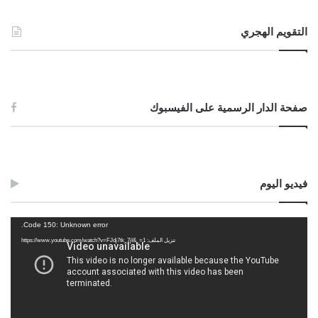
التقويم الهجري
صفحة الدار الرسمية على الفيسبوك
فيديو اليوم
مشغل
Code 150: Unknown error.
الفيديو
تنزيل الملف: https://www.youtube.com/watch?v=FJdj7tk_7jI&_=1