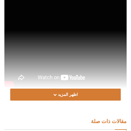
اظهر المزيد
Post Views:
1٬084
الوسوم
الشيخ نادر العمراني
دار الإفتاء الليبية
علماء ليبيا
مقالات ذات صلة