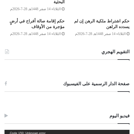
البحثية
ضامنٌ بجميع ما أخذوه، كأن بعضهم قوي ببعض، كالقوم المجتمعين على قتل رجل
الثلاثاء 14 صفر 1448هـ 28-7-2026م
فيقتلون به جميعًا، وإنْ وليَ القتل أحدُهم وحدَه” [البيان والتحصيل:240/11].
حكم اشتراط ملكية الرهن إن لم
حكم إقامة صالة أفراح في أرضٍ
والواجب على كل حال رَدُّ المسروق للمالك، إن ثبت أنه له قدر مشتريه
يسدده الراهن
مؤجرة من الأوقاف
على استرداد ماله، أو لم يقدر؛ لحديث النبي صلى الله عليه وسلم: (من وجد عين
الثلاثاء 14 صفر 1448هـ 28-7-2026م
الثلاثاء 14 صفر 1448هـ 28-7-2026م
ماله فهو أحق به، وليتبع مبتاع من باعه) [أبو داود: 3531]، والله أعلم.
وصلى الله على سيدنا محمد وعلى آله وصحبه وسلم
التقويم الهجري
الصادق بن عبد الرحمن الغرياني
صفحة الدار الرسمية على الفيسبوك
مفتي عام ليبيا
21
/جمادى الآخرة/1438 هـ
20/مارس/2017م
Post Views:
1٬449
فيديو اليوم
الوسوم
الاشتراك في السرقة
رد المسروق
ضمان المسروق
مشغل
Code 150: Unknown error.