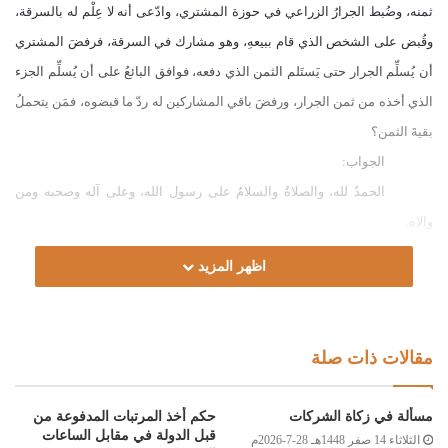
ثمنه، وضُبط الجرارُ الزراعي في حوزة المشتري، وادّعى أنه لا عِلْم له بالسرقة،
وقُبض على الشخص الذي قام ببيعهِ، وهو مشارك في السرقة، فرفضَ المشتري
أن يُسلِّم الجرار حتى يَستَلم الثمن الذي دفعه،
فوافق البائعُ على أن يُسلِّم الجزء
الذي أخذه من ثمن الجرار، ورفضَ باقي المشاركين له ردّ ما قبضوه، فمَن يتحملُ
بقيةَ الثمن؟
الجواب:
الحمدُ لله، والصلاةُ والسلامُ على رسول الله، وعلى آله وصحبه ومن
والاه.
أما بعد:
اظهر المزيد
فيجب ردّ المَسْروق – إن كان قائمًا – إلى مَن سُرِق منه، سواء كان
السارق موسرًا أو معسرًا، وسواء أُقيم عليه الحدُّ أو لم يُقم، وسواء وُجد
المسروقُ عنده أو عند غيره، وإن نَكَل المشاركون في رَدِّ المسروقِ أو إرجاعِ
مقالات ذات صلة
الثمن؛ فعلى مَن باع أنْ يؤدي القيمة كلّها؛ لأنّ كلّ واحدٍ مِن المشاركين ضَامِنٌ
لِثَمَن الجرار الزراعي، باشتراكهم في السرقة وتواطئهم عليها، قال ابن رشد
مسألة في زكاة الشركات
حكم أخذ المرتبات المدفوعة من
رحمه الله: “إذا اجتمع القوم في الغصب أو السرقة أو الحرابة، فكلّ واحدٍّ منهم
قبل الدولة في مقابل الساعات
الثلاثاء 14 صفر 1448هـ 28-7-2026م