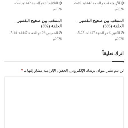
الأربعاء 24 ذو الحجة 1447هـ 10-6-
الثلاثاء 16 ذو الحجة 1447هـ 2-6-
([2])
تَلُمْنِي فِيمَا تَمْلِكُ وَلَا أَمْلِكُ)
، وللتعددِ مع العدلِ منافعُ كثيرةٌ،
2026م
2026م
وأسبابٌ تعودُ بالنفع على المجتمعِ وعلى الأمة، فصّلتُها في مدونةِ
المنتخب مِن صحيح التفسير –
المنتخب مِن صحيح التفسير –
الفقه المالكيّ وأدلته، في بابِ النكاح، عند الكلامِ على تعددِ
الحلقة (393)
الحلقة (392)
([3])
الزوجات
، لكن التعدد مع الجور والظلم ينقلبُ إلى بركانٍ مدمرٍ
الأثنين 8 ذو الحجة 1447هـ 25-5-
الخميس 26 ذو القعدة 1447هـ 14-5-
للأسرة، وذلك عند فقد شرطِهِ الذي ذكره القرآنُ، وهو العدلُ أو
2026م
2026م
القدرة عليه، فينقلبُ وبالًا على البيت وخرابًا، تنبتُ معه الضغائنُ
والأحقاد، والكراهيةُ والعداواتُ، والعقوق بين الأولاد والآباء، فيختلُّ
اترك تعليقاً
كيانُ الأسرة، وينهدمُ بنيانُها.
لن يتم نشر عنوان بريدك الإلكتروني.
الحقول الإلزامية مشار إليها بـ
*
(أَوْ مَا مَلَكَتْ أَيْمَانُكُمْ)
أيمانُكم: جمع يمين، واليمين تطلقُ في كلام
العرب على القوةِ، وعلى اليدِ إذا أمسَكتْ بالسيفِ ونحوه، وملكُ
اليمينِ هنا هوَ ما يغنمُ مِن السَّبْيِ في جهادِ المحاربينَ من الكفرةِ، وإذا
عطفتَ: (أَوْ مَا مَلَكَتْ أَيْمَانُكُمْ) على قوله: (فَوَاحِدَةً) يكونُ المعنى: عند
الخوف مِن الظلم وعدم العدل بين الزوجاتِ، الواجبُ هو الاقتصارُ
على زوجة واحدةٍ، والعدد مِن ملك اليمين، فيفيد العطفُ أنّ ملكَ
اليمين لا يطلبُ فيه العدلُ الواجبُ بين الزوجات، مِن التسوية في
القسْم ونحوه؛ لأن العطفَ سوّى بين الواحدة مِن الأزواجِ والعددِ مِن