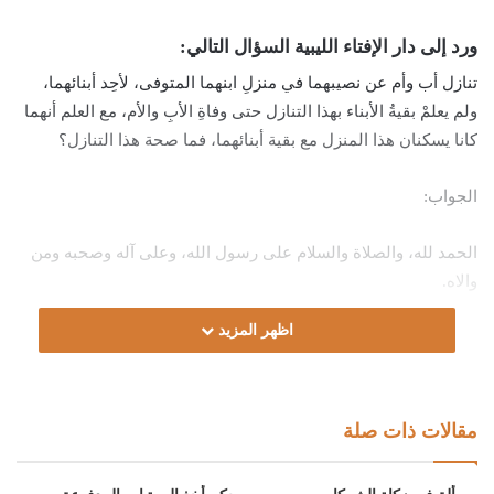
ورد إلى دار الإفتاء الليبية السؤال التالي:
تنازل أب وأم عن نصيبهما في منزلِ ابنهما المتوفى، لأحِد أبنائهما،
ولم يعلمْ بقيةُ الأبناء بهذا التنازل حتى وفاةِ الأبِ والأم، مع العلم أنهما
كانا يسكنان هذا المنزل مع بقية أبنائهما، فما صحة هذا التنازل؟
الجواب:
الحمد لله، والصلاة والسلام على رسول الله، وعلى آله وصحبه ومن
والاه.
اظهر المزيد
أما بعد:
فإن هبة نصيبٍ من تركةٍ لم تقسم تعدّ هبةً على الشّيوع، والهبة على
الشّيوع جائزة بشرط الحيازة، ويُكتفى فيها بالسكنى والارتفاق
مقالات ذات صلة
بالمنافع، قال الونشريسي رحمه الله: “وَسُئِلَ أَحْمَدُ بنُ عَبْدِ اللهِ
اللُّؤْلُؤِيُّ عَنْ رَجُلٍ وَهَبَ نِصْفَ دَارِهِ، وَهْوَ سَاكِنٌ فِيهَا، فَدَخَلَ الْمَوْهُوبُ