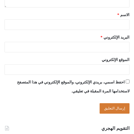
أحمد ميلاد قدور
الاسم
*
حسن سالم الشريف
البريد الإلكتروني
*
الصادق بن عبد الرحمن الغرياني
الموقع الإلكتروني
مفتي عام ليبيا
04//رجب//1440هـ
احفظ اسمي، بريدي الإلكتروني، والموقع الإلكتروني في هذا المتصفح
لاستخدامها المرة المقبلة في تعليقي.
11//03//2019م
Post Views:
1٬384
التقويم الهجري
الوسوم
الشيوع
الهبة
تركة
تنازل
حيازة
صحيحة
نصيب