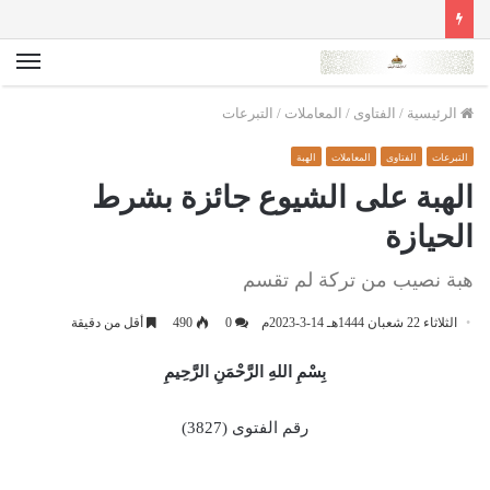
الق
الرئيسية
/
الفتاوى
/
المعاملات
/
التبرعات
التبرعات
الفتاوى
المعاملات
الهبة
الهبة على الشيوع جائزة بشرط
الحيازة
هبة نصيب من تركة لم تقسم
الثلاثاء 22 شعبان 1444هـ 14-3-2023م
0
490
أقل من دقيقة
بِسْمِ اللهِ الرَّحْمَنِ الرَّحِيمِ
رقم الفتوى (3827)