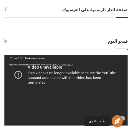
صفحة الدار الرسمية على الفيسبوك
فيديو اليوم
مشغل
Code 150: Unknown error.
الفيديو
تنزيل الملف: https://www.youtube.com/watch?v=FJdj7tk_7jI&_=1
طلب فتوى