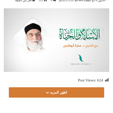
الأثنين 9 ذو القعدة 1444هـ 29-5-2023م
0
313
أقل من دقيقة
Post Views:
624
اظهر المزيد