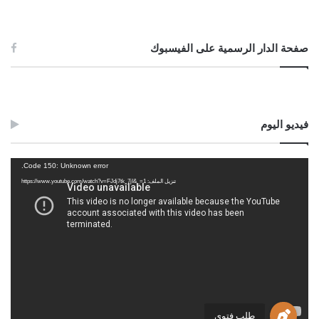
صفحة الدار الرسمية على الفيسبوك
فيديو اليوم
مشغل
Code 150: Unknown error.
الفيديو
تنزيل الملف: https://www.youtube.com/watch?v=FJdj7tk_7jI&_=1
طلب فتوى