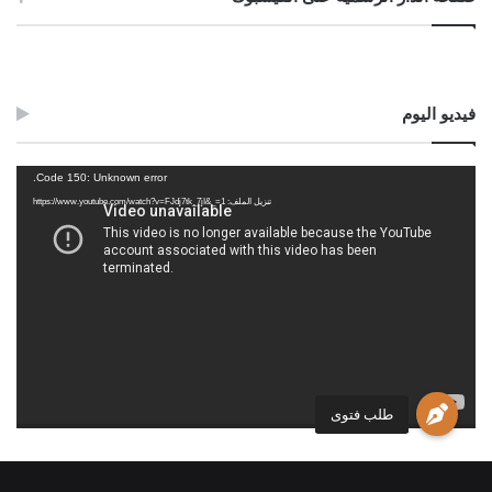
فيديو اليوم
مشغل
Code 150: Unknown error.
الفيديو
تنزيل الملف: https://www.youtube.com/watch?v=FJdj7tk_7jI&_=1
طلب فتوى