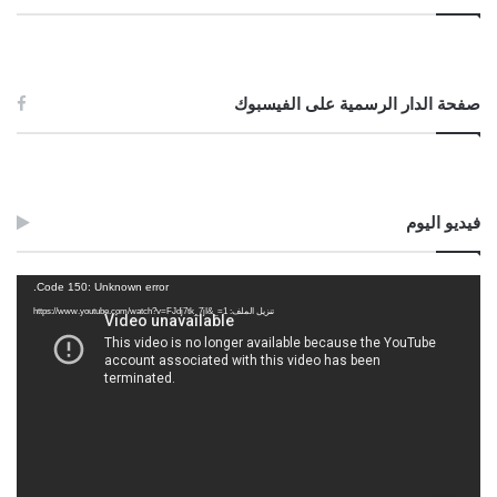
صفحة الدار الرسمية على الفيسبوك
فيديو اليوم
مشغل
Code 150: Unknown error.
الفيديو
تنزيل الملف: https://www.youtube.com/watch?v=FJdj7tk_7jI&_=1