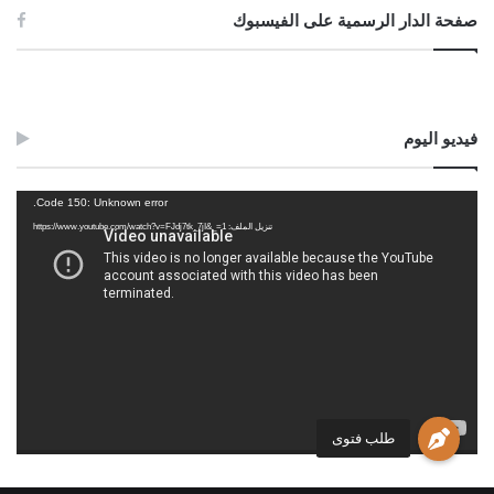
صفحة الدار الرسمية على الفيسبوك
فيديو اليوم
مشغل
Code 150: Unknown error.
الفيديو
تنزيل الملف: https://www.youtube.com/watch?v=FJdj7tk_7jI&_=1
طلب فتوى