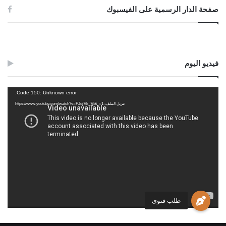
صفحة الدار الرسمية على الفيسبوك
فيديو اليوم
مشغل
Code 150: Unknown error.
الفيديو
تنزيل الملف: https://www.youtube.com/watch?v=FJdj7tk_7jI&_=1
طلب فتوى