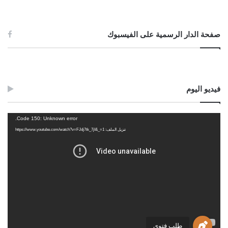
صفحة الدار الرسمية على الفيسبوك
فيديو اليوم
مشغل
Code 150: Unknown error.
الفيديو
تنزيل الملف: https://www.youtube.com/watch?v=FJdj7tk_7jI&_=1
طلب فتوى