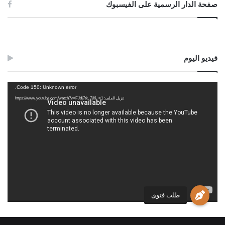
صفحة الدار الرسمية على الفيسبوك
فيديو اليوم
مشغل
Code 150: Unknown error.
الفيديو
تنزيل الملف: https://www.youtube.com/watch?v=FJdj7tk_7jI&_=1
طلب فتوى