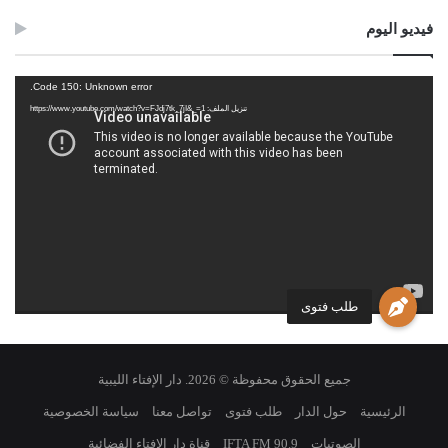
فيديو اليوم
مشغل
Code 150: Unknown error.
الفيديو
تنزيل الملف: https://www.youtube.com/watch?v=FJdj7tk_7jI&_=1
طلب فتوى
جميع الحقوق محفوظة © 2026. دار الإفتاء الليبية
الرئيسية
حول الدار
طلب فتوى
تواصل معنا
سياسة الخصوصية
الصوتيات
IFTA FM 90.9
قناة دار الإفتاء الفضائية