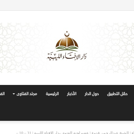
حمّل التطبيق
حول الدار
الأخبار
الرئيسية
مجلد الفتاوى
الف
برنامج #مع_دار_الإفتاء | الشيخ عبدالرحمن قدوع | عضو لجنة الفتوى بدار الإفتاء الليبية | 31 – 10 –