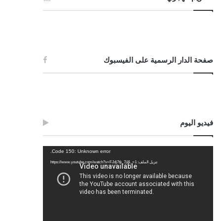
صفحة الدار الرسمية على الفيسبوك
فيديو اليوم
مشغل
Code 150: Unknown error.
الفيديو
تنزيل الملف: https://www.youtube.com/watch?v=FJdj7tk_7jI&_=1