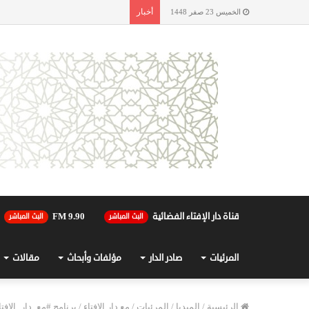
أخبار
الخميس 23 صفر 1448
قناة دار الإفتاء الفضائية
90.FM 9
البث المباشر
البث المباشر
المرئيات
صادر الدار
مؤلفات وأبحاث
مقالات
الرئيسية
/
الميديا
/
المرئيات
/
مع دار الإفتاء
/