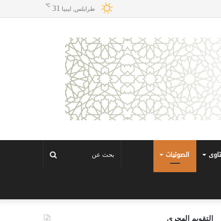
℃
31
طرابلس, ليبيا
تاوى
الصوتيات
بحث
عن
التقويم الهجري