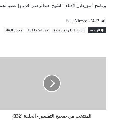
برنامج #مع_دار_الإفتاء | الشيخ عبدالرحمن قدوع | عضو لجنة الفتوى بدار 
Post Views:
2٬422
الوسوم
الشيخ عبدالرحمن قدوع
دار الإفتاء الليبية
مع دار الإفتاء
المنتخب من صحيح التفسير - الحلقة (332)