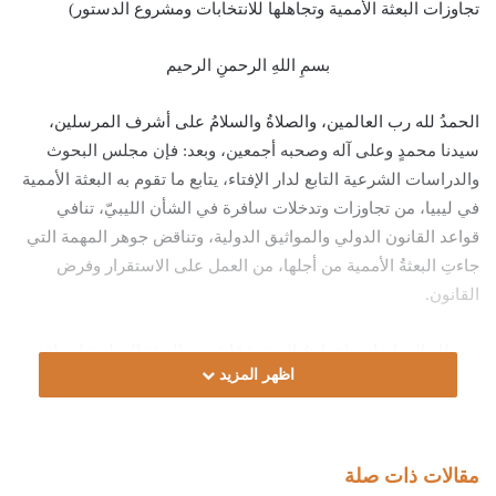
تجاوزات البعثة الأممية وتجاهلها للانتخابات ومشروع الدستور)
بسمِ اللهِ الرحمنِ الرحيم
الحمدُ لله رب العالمين، والصلاةُ والسلامُ على أشرف المرسلين،
سيدنا محمدٍ وعلى آله وصحبه أجمعين، وبعد: فإن مجلس البحوث
والدراسات الشرعية التابع لدار الإفتاء، يتابع ما تقوم به البعثة الأممية
في ليبيا، من تجاوزات وتدخلات سافرة في الشأن الليبيّ، تنافي
قواعد القانون الدولي والمواثيق الدولية، وتناقض جوهر المهمة التي
جاءتِ البعثةُ الأممية من أجلها، من العمل على الاستقرار وفرض
القانون.
من تلك التجاوزات: إعراضُ البعثة عمّا قررته الهيئة الوطنية لصياغة
اظهر المزيد
الدستورِ، حيث رفضت دعم المسار الدستوريّ الصحيح، واعترضت
على الاستفتاء على مشروعِ الدستور، وسمحتْ لنفسها بالتعرض
لمسائل السيادةِ، وكيفية وضعِ نظام الحكم في ليبيا، وبدأت بوضع
منهجياتٍ انتقائيةٍ استثنائيةٍ، لا تخضع لأي رقابة ليبية؛ سياسيةٍ أو
مقالات ذات صلة
قضائية.