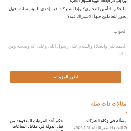
ورد إلى دار الإفتاء الليبية السؤال التالي:
ما حكم التأمين التجاري؟ وإذا اشتركت فيه إحدى المؤسسات، فهل
يجوز للعاملين فيها الاشتراك فيه؟
الجواب:
الحمد لله، والصلاة والسلام على رسول الله، وعلى آله وصحبه ومن
والاه.
أما بعد:
اظهر المزيد
فإن التأمين التجاري بجميع أنواعه مع الأفراد أو الشركات لا يجوز
شرعًا؛ لأنه من عقود المعاوضات المالية الاحتمالية، المشتملةِ على
الغررِ الفاحشِ، وأكل أموال الناس بالباطلِ؛ لأن المستأمن لا يستطيع
مقالات ذات صلة
أن يعرف – وقت العقد – مقدار ما يُعطي، ولا ما يأخذُ، وهذا من
المقامرة المحرمةِ شرعًا، فعن أبي هريرة رضي الله عنه قال: (نَهَى
مسألة في زكاة الشركات
حكم أخذ المرتبات المدفوعة من
رَسُولُ اللهِ صلى الله عليه وسلم عَن بَيْعِ الْغَرَرِ) [مسلم:1513]، ولا
قبل الدولة في مقابل الساعات
الثلاثاء 14 صفر 1448هـ 28-7-2026م
يجوز للموظف الاشتراك فيه؛ لأنه من التعاون على الإثم والعدوان،