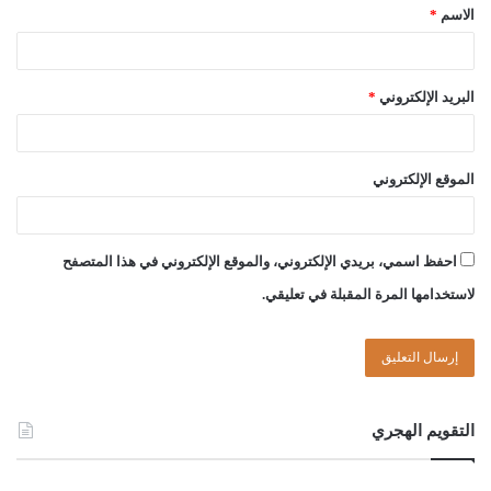
الاسم
*
الصادق بن عبد الرحمن الغرياني
مفتي عام ليبيا
البريد الإلكتروني
*
18/ ربيع الآخر/ 1440هـ
25/ 12/ 2018م
الموقع الإلكتروني
Post Views:
1٬849
احفظ اسمي، بريدي الإلكتروني، والموقع الإلكتروني في هذا المتصفح
الوسوم
التأمين التجاري
الغرر والمقامرة
لاستخدامها المرة المقبلة في تعليقي.
التقويم الهجري