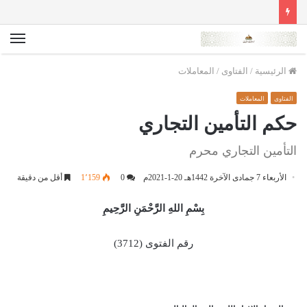
الق
الرئيسية
/
الفتاوى
/
المعاملات
الفتاوى
المعاملات
حكم التأمين التجاري
التأمين التجاري محرم
الأربعاء 7 جمادى الآخرة 1442هـ 20-1-2021م
0
1٬159
أقل من دقيقة
بِسْمِ اللهِ الرَّحْمَنِ الرَّحِيمِ
رقم الفتوى (3712)