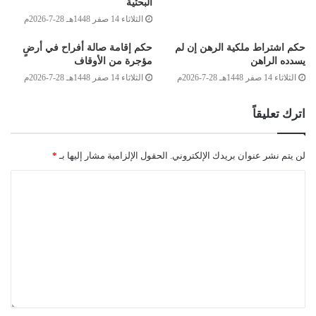
البحثية
والله تعالى يقول: ﴿وَتَعَاوَنُوا عَلَى الْبِرِّ وَالتَّقْوَى وَلا تَعَاوَنُوا عَلَى الإِثْمِ
الثلاثاء 14 صفر 1448هـ 28-7-2026م
وَالْعُدْوَانِ﴾ [المائدة:3]، وعلى الموظفين أن يطالبوا المؤسسة
حكم اشتراط ملكية الرهن إن لم
حكم إقامة صالة أفراح في أرضٍ
بالتأمين التكافلي، الملتزم بالضوابط الشرعية، والله أعلم.
يسدده الراهن
مؤجرة من الأوقاف
الثلاثاء 14 صفر 1448هـ 28-7-2026م
الثلاثاء 14 صفر 1448هـ 28-7-2026م
وصلى الله على سيدنا محمد وعلى آله وصحبه وسلم
اترك تعليقاً
لن يتم نشر عنوان بريدك الإلكتروني.
الحقول الإلزامية مشار إليها بـ
*
لجنة الفتوى بدار الإفتاء:
أحمد ميلاد قدور
حسن سالم الشريف