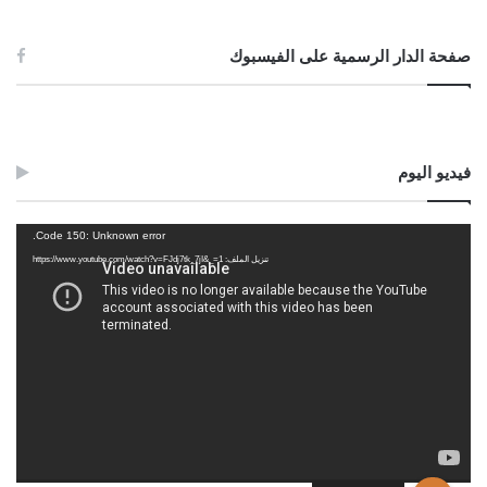
صفحة الدار الرسمية على الفيسبوك
فيديو اليوم
مشغل
Code 150: Unknown error.
الفيديو
تنزيل الملف: https://www.youtube.com/watch?v=FJdj7tk_7jI&_=1