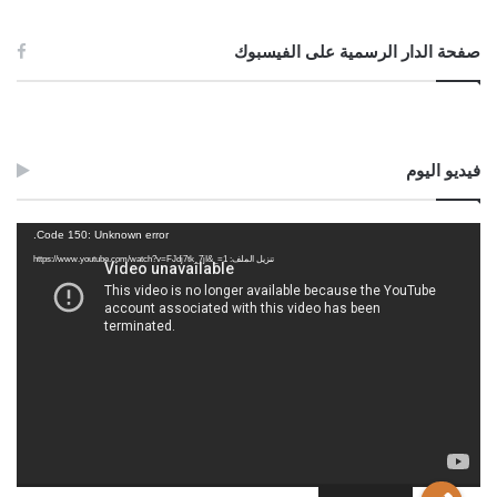
صفحة الدار الرسمية على الفيسبوك
فيديو اليوم
مشغل
Code 150: Unknown error.
الفيديو
تنزيل الملف: https://www.youtube.com/watch?v=FJdj7tk_7jI&_=1