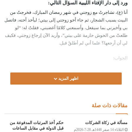
ورد إلى دار الإفتاء الليبية السؤال التالي:
أنا (ع)، تشاجرتُ مع زوجتي في شهر رمضان المبارك، فخرجتُ من
البيت بسبب الشجار، ثم جاء أخو زوجتي إلى بيتي؛ ليأخذ أخته، فاتصل
بي وأخبرني بما سيفعل، وأسمعني كلامًا أغضبني، فقلتُ له: “لو
طلعتْ من الحوش حارمة على بيتي”، وأريد الآن إرجاع زوجتي، فكيف
لي أن أرجعها؟ علما أني لم أطلقْ قبل.
الجواب:
الحمد لله، والصلاة والسلام على رسول الله، وعلى آله وصحبه ومن
اظهر المزيد
والاه.
أما بعد:
مقالات ذات صلة
فالطلاقُ المعلّق على شيءٍ، كالخروجِ من المنزل ونحوه، يقع إذا وقع
المعلَّق عليه، فقد جاء عن نافع رحمه الله أنه قال: “طَلَّقَ رَجُلٌ امْرَأَتَهُ
مسألة في زكاة الشركات
حكم أخذ المرتبات المدفوعة من
الْبَتَّةَ إِنْ خَرَجَتْ، فَقَالَ ابْنُ عُمَرَ رضي الله عنهما: إِنْ خَرَجَتْ فَقَدْ بُتَّتْ
قبل الدولة في مقابل الساعات
الثلاثاء 14 صفر 1448هـ 28-7-2026م