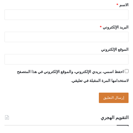
الاسم
*
البريد الإلكتروني
*
لجنة الفتوى بدار الإفتاء:
الموقع الإلكتروني
عبد العالي بن امحمد الجمل
احفظ اسمي، بريدي الإلكتروني، والموقع الإلكتروني في هذا المتصفح
حسن بن سالم الشريف
لاستخدامها المرة المقبلة في تعليقي.
الصادق بن عبد الرحمن الغرياني
مفتي عام ليبيا
التقويم الهجري
22//ذو القعدة//1444هـ