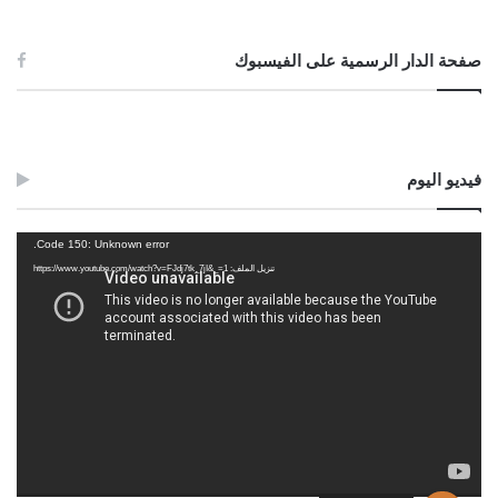
11//06//2023م
صفحة الدار الرسمية على الفيسبوك
Post Views:
914
الوسوم
الحرمة
الطلاق
بائنا
تعليق
جديد
عقد
لفظ
فيديو اليوم
مشغل
Code 150: Unknown error.
الفيديو
تنزيل الملف: https://www.youtube.com/watch?v=FJdj7tk_7jI&_=1