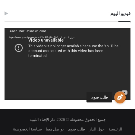
فيديو اليوم
مشغل
Code 150: Unknown error.
الفيديو
تنزيل الملف: https://www.youtube.com/watch?v=FJdj7tk_7jI&_=1
طلب فتوى
جميع الحقوق محفوظة © 2026. دار الإفتاء الليبية
الرئيسية
حول الدار
طلب فتوى
تواصل معنا
سياسة الخصوصية