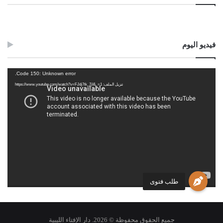
فيديو اليوم
مشغل
Code 150: Unknown error.
الفيديو
تنزيل الملف: https://www.youtube.com/watch?v=FJdj7tk_7jI&_=1
طلب فتوى
جميع الحقوق محفوظة © 2026. دار الإفتاء الليبية