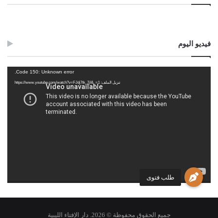
فيديو اليوم
مشغل
Code 150: Unknown error.
الفيديو
تنزيل الملف: https://www.youtube.com/watch?v=FJdj7tk_7jI&_=1
طلب فتوى
جميع الحقوق محفوظة © 2026. دار الإفتاء الليبية