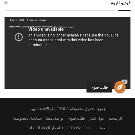
فيديو اليوم
مشغل
Code 150: Unknown error.
الفيديو
تنزيل الملف: https://www.youtube.com/watch?v=FJdj7tk_7jI&_=1
طلب فتوى
جميع الحقوق محفوظة © 2026. دار الإفتاء الليبية
الرئيسية
حول الدار
طلب فتوى
تواصل معنا
سياسة الخصوصية
الصوتيات
IFTA FM 90.9
قناة دار الإفتاء الفضائية