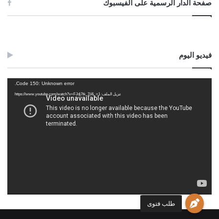
صفحة الدار الرسمية على الفيسبوك
فيديو اليوم
مشغل
Code 150: Unknown error.
الفيديو
تنزيل الملف: https://www.youtube.com/watch?v=FJdj7tk_7jI&_=1
طلب فتوى