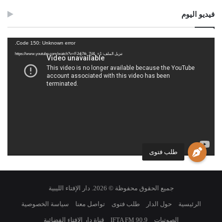
فيديو اليوم
مشغل
Code 150: Unknown error.
الفيديو
تنزيل الملف: https://www.youtube.com/watch?v=FJdj7tk_7jI&_=1
طلب فتوى
جميع الحقوق محفوظة © 2026. دار الإفتاء الليبية
الرئيسية
حول الدار
طلب فتوى
تواصل معنا
سياسة الخصوصية
الصوتيات
IFTA FM 90.9
قناة دار الإفتاء الفضائية