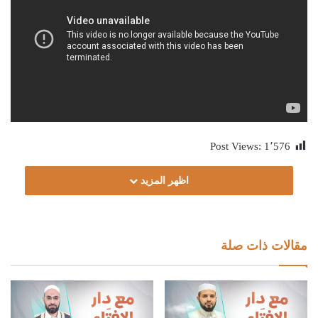
Post Views:
1٬576
اظهر المزيد
مقالات ذات صلة