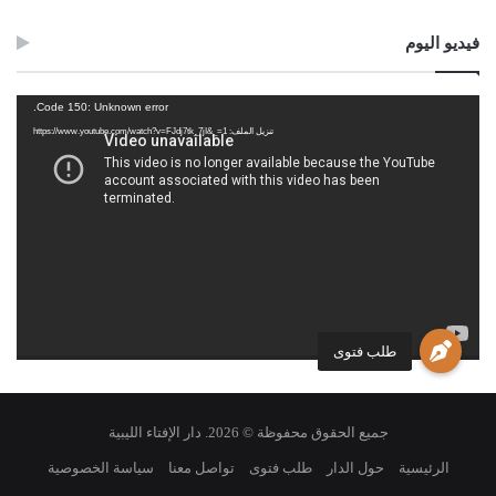
فيديو اليوم
مشغل
Code 150: Unknown error.
الفيديو
تنزيل الملف: https://www.youtube.com/watch?v=FJdj7tk_7jI&_=1
طلب فتوى
جميع الحقوق محفوظة © 2026. دار الإفتاء الليبية
الرئيسية
حول الدار
طلب فتوى
تواصل معنا
سياسة الخصوصية