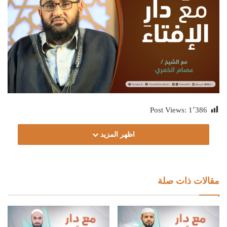
Post Views:
1٬386
اظهر المزيد
مقالات ذات صلة