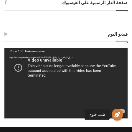
صفحة الدار الرسمية على الفيسبوك
فيديو اليوم
مشغل
Code 150: Unknown error.
الفيديو
تنزيل الملف: https://www.youtube.com/watch?v=FJdj7tk_7jI&_=1
طلب فتوى