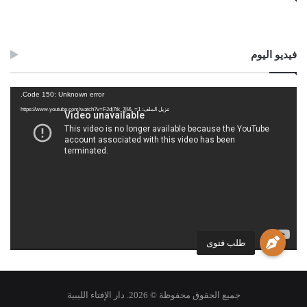
فيديو اليوم
مشغل
Code 150: Unknown error.
الفيديو
تنزيل الملف: https://www.youtube.com/watch?v=FJdj7tk_7jI&_=1
طلب فتوى
جميع الحقوق محفوظة © 2026. دار الإفتاء الليبية