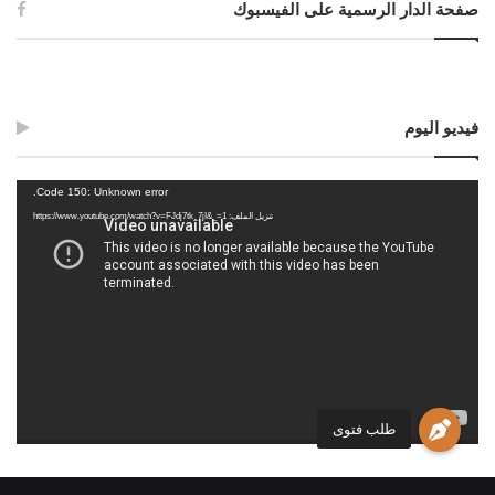
صفحة الدار الرسمية على الفيسبوك
فيديو اليوم
مشغل
Code 150: Unknown error.
الفيديو
تنزيل الملف: https://www.youtube.com/watch?v=FJdj7tk_7jI&_=1
طلب فتوى