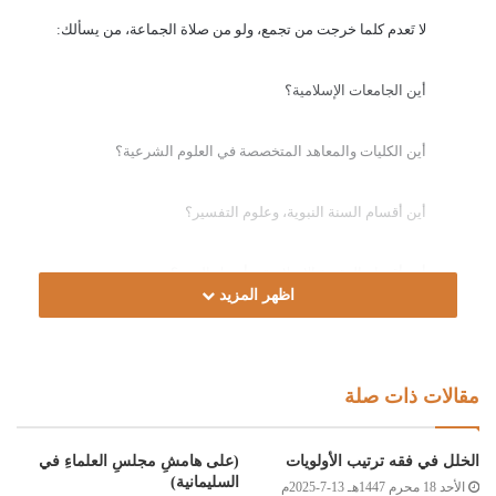
لا
تَعدم
كلما
خرجت
من
تجمع
،
ولو
من
صلاة
الجماعة
،
من
يسألك:
أين
الجامعات
الإسلامية؟
أين
الكليات
والمعاهد
المتخصصة
في
العلوم
الشرعية؟
أين
أقسام
السنة
النبوية،
وعلوم
التفسير؟
أين
أقسام
العقيدة
الإسلامية،
وأصول
الدين؟
اظهر المزيد
أين
الفقه
المقارن
وأصوله؟
مقالات ذات صلة
أين هذا
في
جامعاتنا،
وكلياتنا؟
!
فراغ
في التخصصات الإسلامية،
لم
يتوقع الناس
أن
يمضي
هذا
الوقت
الخلل في فقه ترتيب الأولويات
(على هامشِ مجلسِ العلماءِ في
السليمانية)
الأحد 18 محرم 1447هـ 13-7-2025م
الطويل
بعد
الثورة
دون
أن
يكون
له
في جامعاتنا
وجود
.