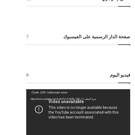
صفحة الدار الرسمية على الفيسبوك
فيديو اليوم
مشغل
Code 150: Unknown error.
الفيديو
تنزيل الملف: https://www.youtube.com/watch?v=FJdj7tk_7jI&_=1