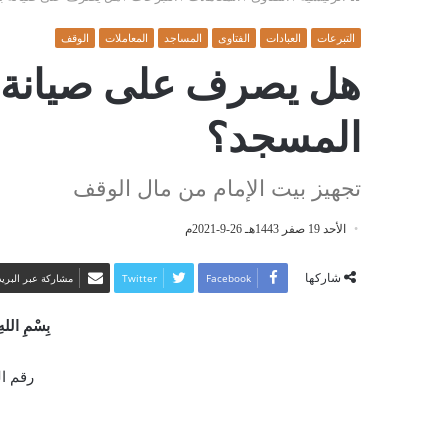
التبرعات
العبادات
الفتاوى
المساجد
المعاملات
الوقف
هل يصرف على صيانة ب
المسجد؟
تجهيز بيت الإمام من مال الوقف
الأحد 19 صفر 1443هـ 26-9-2021م
شاركها
Facebook
Twitter
مشاركة عبر البريد
بِسْمِ اللهِ
رقم الفت