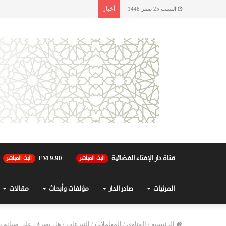
أخبار
السبت 25 صفر 1448
قناة دار الإفتاء الفضائية
90.FM 9
البث المباشر
البث المباشر
المرئيات
صادر الدار
مؤلفات وأبحاث
مقالات
الرئيسية
/
الفتاوى
/
المعاملات
/
التبرعات
/
هل يصرف على صيانة بي