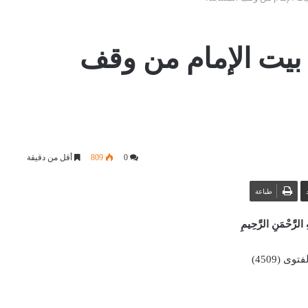
يت الإمام من وقف
0
809
أقل من دقيقة
طباعة
 الرَّحْمَنِ الرَّحِيمِ
وى (4509)