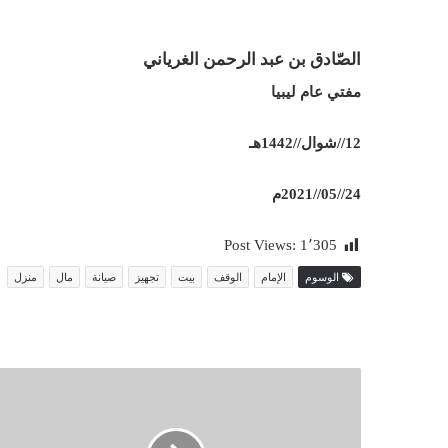
الصّادق بن عبد الرحمن الغرياني
مفتي عام ليبيا
12//شوال//1442هـ
24//05//2021م
Post Views:
1٬305
الوسوم
الإمام
الوقف
بيت
تجهيز
صيانة
مال
منزل