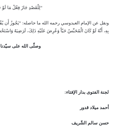
“لِلْقَصْدِ جَازَ فِعْلُ مَا لَوْ 
ونقل عن الإمام العبدوسي رحمه الله ما حاصله: “يَجُوزُ أَن يُفْعَلَ فِي الْح
بِهِ، أَنَّهُ لَوْ كَانَ الْمُحَبِّسُ حَيّاً وَعُرِضَ عَلَيْهِ ذَلِكَ، لَرَضِيَهُ وَاسْت
وصلّى الله على سيّدنا
لجنة الفتوى بدار الإفتاء:
أحمد ميلاد قدور
حسن سالم الشّريف