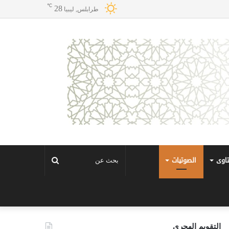
℃
28
طرابلس, ليبيا
تاوى
الصوتيات
بحث
عن
التقويم الهجري