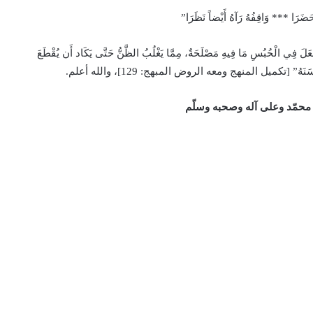
حَضَرَا *** وَاقِفُهُ رَآهُ أَيْضاً نَظَرَا”
ُبُسِ مَا فِيهِ مَصْلَحَةٌ، مِمَّا يَغْلُبُ الظَّنُّ حَتَّى يَكَاد أَن يُقْطَعَ
َحْسَنَهُ” [تكميل المنهج ومعه الروض المبهج: 129]، والله أعلم.
 محمّد وعلى آله وصحبه وسلّم