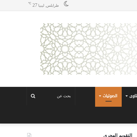
℃
27
طرابلس, ليبيا
تاوى
الصوتيات
بحث
عن
التقويم الهجري