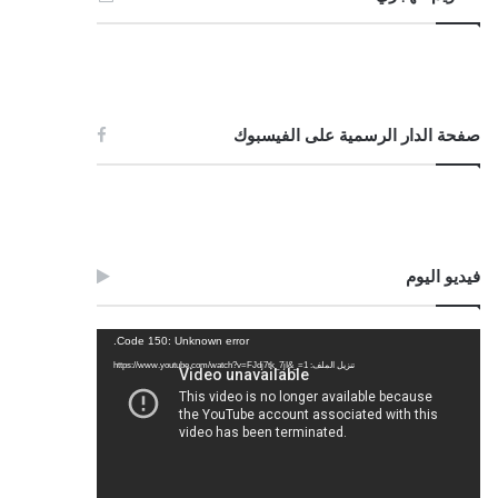
صفحة الدار الرسمية على الفيسبوك
فيديو اليوم
مشغل
Code 150: Unknown error.
الفيديو
تنزيل الملف: https://www.youtube.com/watch?v=FJdj7tk_7jI&_=1