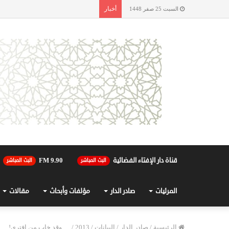
أخبار
السبت 25 صفر 1448
قناة دار الإفتاء الفضائية
90.FM 9
البث المباشر
البث المباشر
المرئيات
صادر الدار
مؤلفات وأبحاث
مقالات
الرئيسية
/
صادر الدار
/
البيانات
/
2013
/
… وقد خاب من افترى!