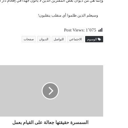
وإنما هي من ديوان بعض المفترين الذين لا يألون جهدا في إقحام دار 
وسيعلم الذين ظلموا أي منقلب ينقلبون
!
Post Views:
1٬075
الوسوم
الاجتماعي
التواصل
الديوان
صفحات
السمسرة حقيقتها جعالة على القيام بعمل