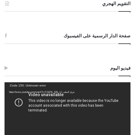
التقويم الهجري
صفحة الدار الرسمية على الفيسبوك
فيديو اليوم
مشغل
Code 150: Unknown error.
الفيديو
تنزيل الملف: https://www.youtube.com/watch?v=FJdj7tk_7jI&_=1