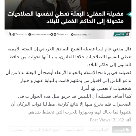
قال مفتي عام ليبيا فضيلة الشيخ الصادق الغرياني إن البعثة الأممية
تعطي لنفسها الصلاحيات خلافا للقانون، مبينا أنها تحولت من حافظ
للقانون إلى حاكم للبلاد.
فضيلته في برنامج الإسلام والحياة الأربعاء أوضح أن البعثة بدلا من أن
تدعو الناس إلى اختيار من يمثلهم قامت بالنيابة عنهم واختيار
شخصيات لا تعصي لها أمرا.
كما أضاف فضيلته أن الليبيين قد جربوا مثل هذه الحوارات في
الصخيرات فلم يخرج منها إلا نتائج كارثية، مطالبا قوات البركان أن
ينتبهوا لما يحاك لهم ويجهزوا للحرب التي تخطط ضدهم.
Post Views:
3٬162
الوسوم
الإسلام والحياة
البعثة الأممية
الشيخ الصادق الغرياني
الصخيرات