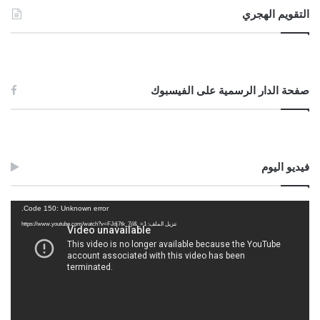
التقويم الهجري
صفحة الدار الرسمية على الفيسبوك
فيديو اليوم
مشغل
Code 150: Unknown error.
الفيديو
تنزيل الملف: https://www.youtube.com/watch?v=FJdj7tk_7jI&_=1