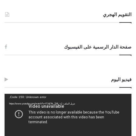
التقويم الهجري
صفحة الدار الرسمية على الفيسبوك
فيديو اليوم
مشغل
Code 150: Unknown error.
الفيديو
تنزيل الملف: https://www.youtube.com/watch?v=FJdj7tk_7jI&_=1