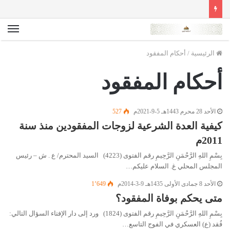
الق
الرئيسية
/
أحكام المفقود
أحكام المفقود
الأحد 28 محرم 1443هـ 5-9-2021م
527
كيفية العدة الشرعية لزوجات المفقودين منذ سنة
2011م
بِسْمِ اللهِ الرَّحْمَنِ الرَّحِيمِ رقم الفتوى (4223) السيد المحترم/ ع . ش – رئيس
المجلس المحلي غ. السلام عليكم…
الأحد 8 جمادى الأولى 1435هـ 9-3-2014م
1٬649
متى يحكم بوفاة المفقود؟
بِسْمِ اللهِ الرَّحْمَنِ الرَّحِيمِ رقم الفتوى (1824) ورد إلى دار الإفتاء السؤال التالي:
فُقد (ع) العسكري في الفوج التاسع…