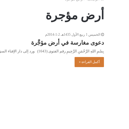
أرض مؤجرة
الخميس 1 ربيع الأول 1435هـ 2-1-2014م
دعوى مغارسة في أرض مؤجَّرة
بِسْمِ اللهِ الرَّحْمَنِ الرَّحِيمِ رقم الفتوى (1643) ورد إلى دار الإفتاء السؤال التالي: استأجر رجل أرضًا للزراعة، ولم يكن…
أكمل القراءة »