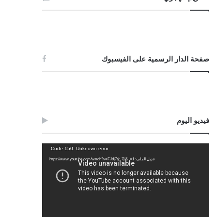
صفحة الدار الرسمية على الفيسبوك
فيديو اليوم
مشغل
Code 150: Unknown error.
الفيديو
تنزيل الملف: https://www.youtube.com/watch?v=FJdj7tk_7jI&_=1