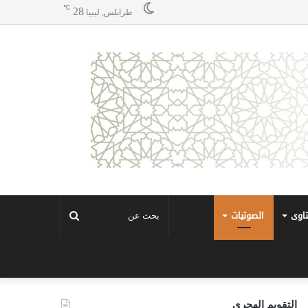
℃
28
طرابلس, ليبيا
تاوى
الصوتيات
بحث
عن
التقويم الهجري