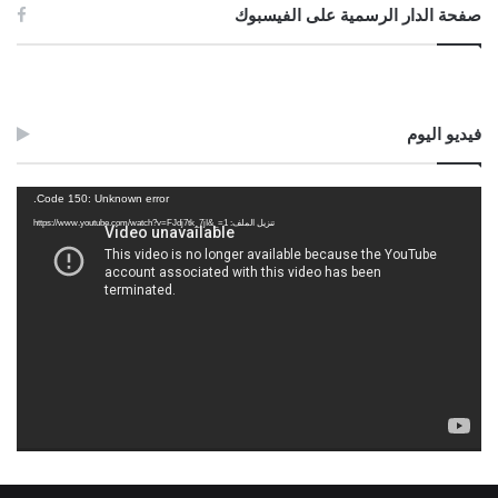
صفحة الدار الرسمية على الفيسبوك
فيديو اليوم
مشغل
Code 150: Unknown error.
الفيديو
تنزيل الملف: https://www.youtube.com/watch?v=FJdj7tk_7jI&_=1