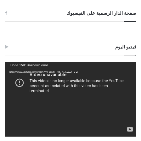
صفحة الدار الرسمية على الفيسبوك
فيديو اليوم
مشغل
Code 150: Unknown error.
الفيديو
تنزيل الملف: https://www.youtube.com/watch?v=FJdj7tk_7jI&_=1