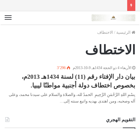
الق
الرئيسية
/
الاختطاف
الاختطاف
الأربعاء 4 ذو الحجة 1434هـ 9-10-2013م
3٬296
بيان دار الإفتاء رقم (11) لسنة 1434هـ 2013م،
بخصوص اختطاف دولة أجنبية مواطنًا ليبيا.
بِسْمِ اللهِ الرَّحْمَنِ الرَّحِيمِ الحمدُ لله، والصلاة والسلام على سيدنا محمد، وعلى
آله وصحبه، ومن اهتدى بهديه واتبع سنته إلى…
التقويم الهجري