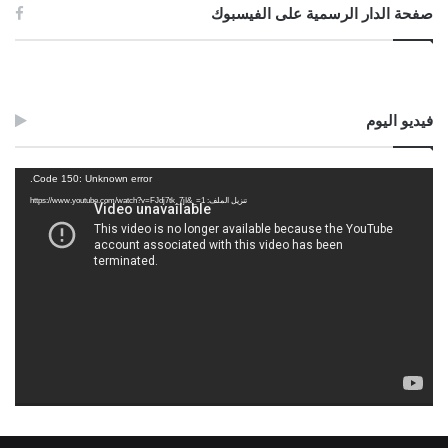
صفحة الدار الرسمية على الفيسبوك
فيديو اليوم
مشغل
Code 150: Unknown error.
الفيديو
تنزيل الملف: https://www.youtube.com/watch?v=FJdj7tk_7jI&_=1