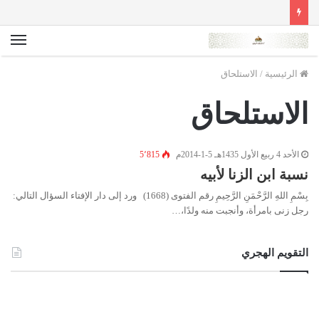
الق
الرئيسية
/
الاستلحاق
الاستلحاق
الأحد 4 ربيع الأول 1435هـ 5-1-2014م
5٬815
نسبة ابن الزنا لأبيه
بِسْمِ اللهِ الرَّحْمَنِ الرَّحِيمِ رقم الفتوى (1668) ورد إلى دار الإفتاء السؤال التالي:
رجل زنى بامرأة، وأنجبت منه ولدًا،…
التقويم الهجري