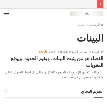
الق
الرئيسية
/
البينات
البينات
الأربعاء 16 جمادى الآخرة 1435هـ 16-4-2014م
610
القضاء هو من يثبت البينات، ويقيم الحدود، ويوقع
العقوبات
بِسْمِ اللهِ الرَّحْمَنِ الرَّحِيمِ رقم الفتوى (1901) ورد إلى دار الإفتاء السؤال التالي:
ما حكم المسجونين في قضايا ضد…
التقويم الهجري