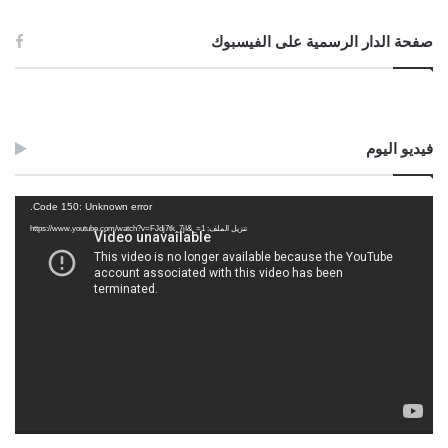
صفحة الدار الرسمية على الفيسبوك
فيديو اليوم
مشغل
Code 150: Unknown error.
الفيديو
تنزيل الملف: https://www.youtube.com/watch?v=FJdj7tk_7jI&_=1