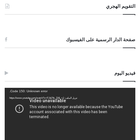
التقويم الهجري
صفحة الدار الرسمية على الفيسبوك
فيديو اليوم
مشغل
Code 150: Unknown error.
الفيديو
تنزيل الملف: https://www.youtube.com/watch?v=FJdj7tk_7jI&_=1