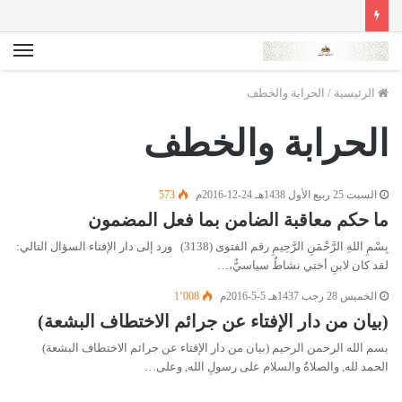
الق
الرئيسية
/
الحرابة والخطف
الحرابة والخطف
السبت 25 ربيع الأول 1438هـ 24-12-2016م
573
ما حكم معاقبة الضامن بما فعل المضمون
بِسْمِ اللهِ الرَّحْمَنِ الرَّحِيمِ رقم الفتوى (3138) ورد إلى دار الإفتاء السؤال التالي:
لقد كان لابنِ أختي نشاطٌ سياسيٌّ،…
الخميس 28 رجب 1437هـ 5-5-2016م
1٬008
(بيان من دار الإفتاء عن جرائم الاختطاف البشعة)
بسم الله الرحمن الرحيم (بيان من دار الإفتاء عن جرائم الاختطاف البشعة)
الحمد لله, والصلاةُ والسلام على رسولِ الله, وعلى…