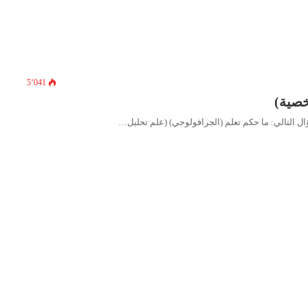
5٬041
خصية)