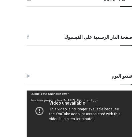
صفحة الدار الرسمية على الفيسبوك
فيديو اليوم
مشغل
Code 150: Unknown error.
الفيديو
تنزيل الملف: https://www.youtube.com/watch?v=FJdj7tk_7jI&_=1