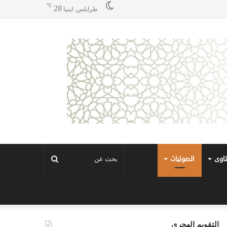
℃
28
طرابلس, ليبيا
تاوى
الصوتيات
بحث
عن
التقويم الهجري