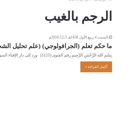
الرجم بالغيب
السبت 4 ربيع الأول 1438هـ 3-12-2016م
ما حكم تعلم (الجرافولوجي) (علم تحليل الش
بِسْمِ اللهِ الرَّحْمَنِ الرَّحِيمِ رقم الفتوى (3125) ورد إلى دار الإفتاء السؤال التالي: ما حكم تعلم (الجرافولوجي) (علم تحليل…
أكمل القراءة »