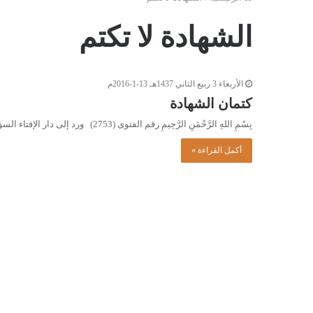
الشهادة لا تكتم
الأربعاء 3 ربيع الثاني 1437هـ 13-1-2016م
كتمان الشهادة
بِسْمِ اللهِ الرَّحْمَنِ الرَّحِيمِ رقم الفتوى (2753) ورد إلى دار الإفتاء السؤال التالي: حضرَ شخصانِ قسمة ميراث، وشهدا عليها،…
أكمل القراءة »