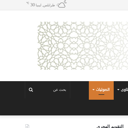
℃
30
طرابلس, ليبيا
تاوى
الصوتيات
بحث
عن
التقويم الهجري