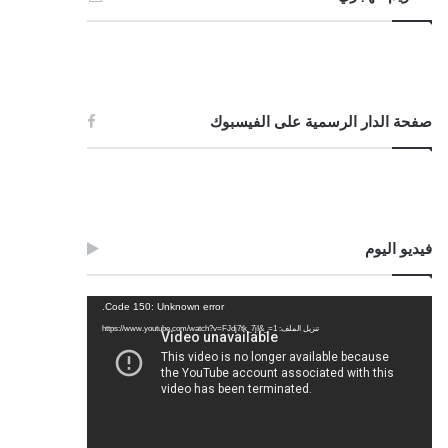
صفحة الدار الرسمية على الفيسبوك
فيديو اليوم
مشغل
Code 150: Unknown error.
الفيديو
تنزيل الملف: https://www.youtube.com/watch?v=FJdj7tk_7jI&_=1