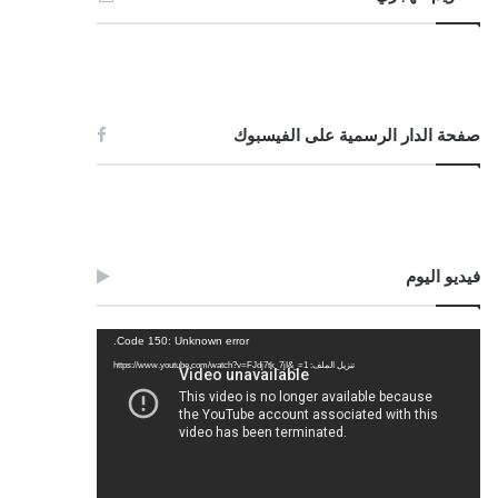
صفحة الدار الرسمية على الفيسبوك
فيديو اليوم
مشغل
Code 150: Unknown error.
الفيديو
تنزيل الملف: https://www.youtube.com/watch?v=FJdj7tk_7jI&_=1