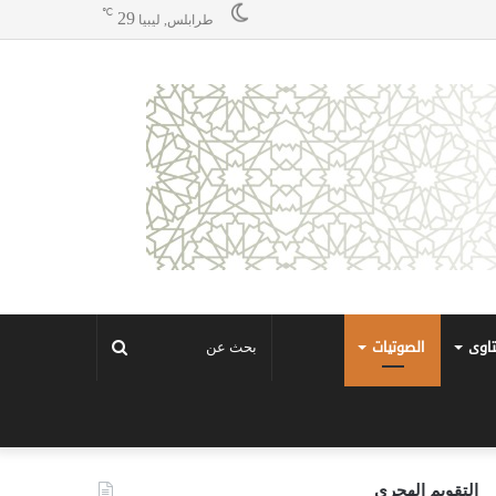
℃
29
طرابلس, ليبيا
تاوى
الصوتيات
بحث
عن
التقويم الهجري