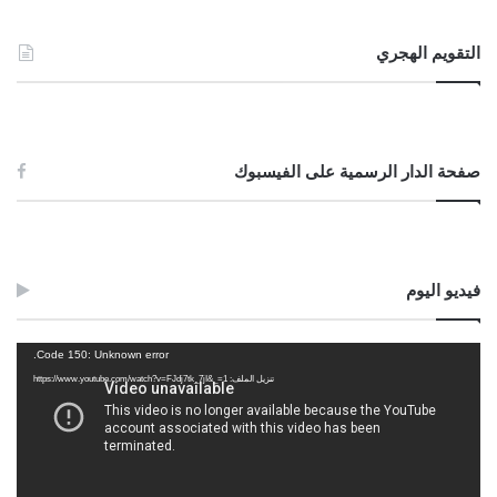
التقويم الهجري
صفحة الدار الرسمية على الفيسبوك
فيديو اليوم
مشغل
Code 150: Unknown error.
الفيديو
تنزيل الملف: https://www.youtube.com/watch?v=FJdj7tk_7jI&_=1