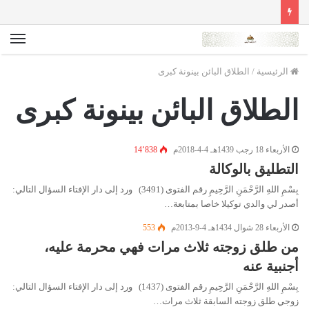
الق
الرئيسية
/
الطلاق البائن بينونة كبرى
الطلاق البائن بينونة كبرى
الأربعاء 18 رجب 1439هـ 4-4-2018م
14٬838
التطليق بالوكالة
بِسْمِ اللهِ الرَّحْمَنِ الرَّحِيمِ رقم الفتوى (3491) ورد إلى دار الإفتاء السؤال التالي:
أصدر لي والدي توكيلا خاصا بمتابعة…
الأربعاء 28 شوال 1434هـ 4-9-2013م
553
من طلق زوجته ثلاث مرات فهي محرمة عليه،
أجنبية عنه
بِسْمِ اللهِ الرَّحْمَنِ الرَّحِيمِ رقم الفتوى (1437) ورد إلى دار الإفتاء السؤال التالي:
زوجي طلق زوجته السابقة ثلاث مرات…