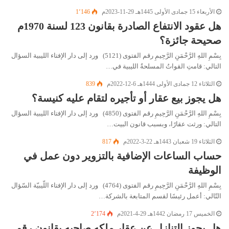
الأربعاء 15 جمادى الأولى 1445هـ 29-11-2023م
1٬146
هل عقود الانتفاع الصادرة بقانون 123 لسنة 1970م
صحيحة جائزة؟
بِسْمِ اللهِ الرَّحْمَنِ الرَّحِيمِ رقم الفتوى (5121) ورد إلى دار الإفتاء الليبية السؤال
التالي: قامتِ القواتُ المسلحةُ الليبية في…
الثلاثاء 12 جمادى الأولى 1444هـ 6-12-2022م
839
هل يجوز بيع عقار أو تأجيره لتقام عليه كنيسة؟
بِسْمِ اللهِ الرَّحْمَنِ الرَّحِيمِ رقم الفتوى (4850) ورد إلى دار الإفتاء الليبية السؤال
التالي: ورثت عقارًا، وبسبب قانون البيت…
الثلاثاء 19 شعبان 1443هـ 22-3-2022م
817
حساب الساعات الإضافية بالتزوير دون عمل في
الوظيفة
بِسْمِ اللهِ الرَّحْمَنِ الرَّحِيمِ رقم الفتوى (4764) ورد إلى دار الإفتاء اللّيبيّة السّؤال
التّالي: أعمل رئيسًا لقسم المتابعة بالشركة…
الخميس 17 رمضان 1442هـ 29-4-2021م
2٬174
هل يجوز التنازل عن عقار ملكه صاحبه بقانون رقم