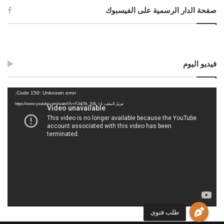
صفحة الدار الرسمية على الفيسبوك
فيديو اليوم
مشغل
Code 150: Unknown error.
الفيديو
تنزيل الملف: https://www.youtube.com/watch?v=FJdj7tk_7jI&_=1
طلب فتوى