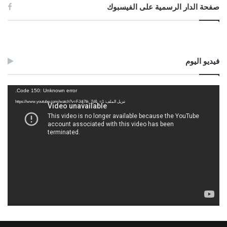
صفحة الدار الرسمية على الفيسبوك
فيديو اليوم
مشغل
Code 150: Unknown error.
الفيديو
تنزيل الملف: https://www.youtube.com/watch?v=FJdj7tk_7jI&_=1