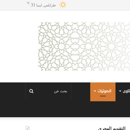
℃
31
طرابلس, ليبيا
تاوى
الصوتيات
بحث
عن
التقويم الهجري