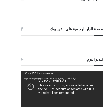
صفحة الدار الرسمية على الفيسبوك
فيديو اليوم
مشغل
Code 150: Unknown error.
الفيديو
تنزيل الملف: https://www.youtube.com/watch?v=FJdj7tk_7jI&_=1