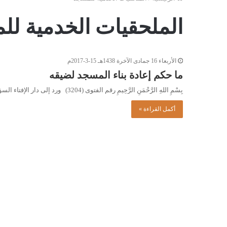
الملحقيات الخدمية ل
الأربعاء 16 جمادى الآخرة 1438هـ 15-3-2017م
ما حكم إعادة بناء المسجد لضيقه
بِسْمِ اللهِ الرَّحْمَنِ الرَّحِيمِ رقم الفتوى (3204) ورد إلى دار الإفتاء السؤال التالي: مسجدٌ قديمٌ مساحتُه (100 مترٍ مربعٍ)،…
أكمل القراءة »