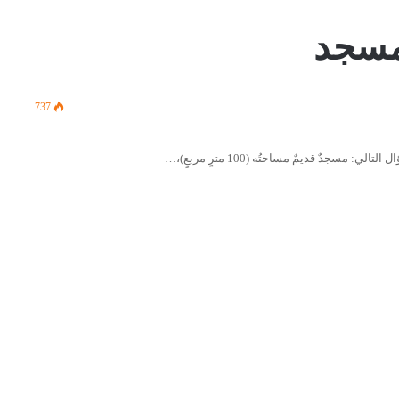
لمسجد
737