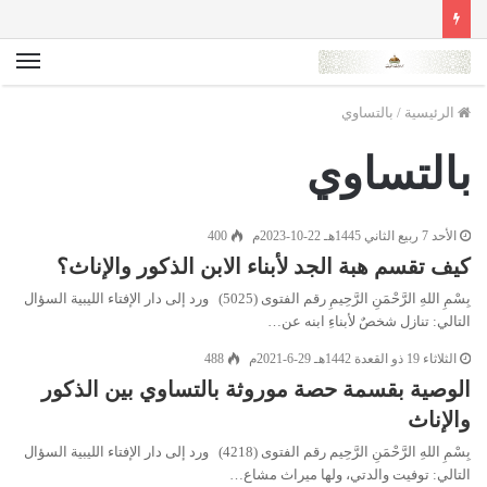
الق
الرئيسية
/
بالتساوي
بالتساوي
الأحد 7 ربيع الثاني 1445هـ 22-10-2023م
400
كيف تقسم هبة الجد لأبناء الابن الذكور والإناث؟
بِسْمِ اللهِ الرَّحْمَنِ الرَّحِيمِ رقم الفتوى (5025) ورد إلى دار الإفتاء الليبية السؤال
التالي: تنازل شخصٌ لأبناءِ ابنه عن…
الثلاثاء 19 ذو القعدة 1442هـ 29-6-2021م
488
الوصية بقسمة حصة موروثة بالتساوي بين الذكور
والإناث
بِسْمِ اللهِ الرَّحْمَنِ الرَّحِيم رقم الفتوى (4218) ورد إلى دار الإفتاء الليبية السؤال
التالي: توفيت والدتي، ولها ميراث مشاع…