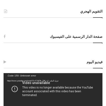
التقويم الهجري
صفحة الدار الرسمية على الفيسبوك
فيديو اليوم
مشغل
Code 150: Unknown error.
الفيديو
تنزيل الملف: https://www.youtube.com/watch?v=FJdj7tk_7jI&_=1